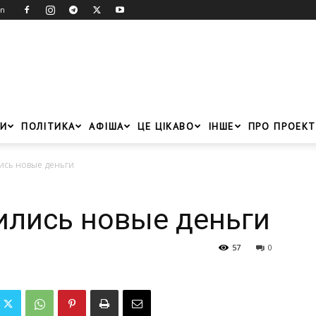
in
И
ПОЛІТИКА
АФІША
ЦЕ ЦІКАВО
ІНШЕ
ПРО ПРОЕКТ
ись новые деньги
ились новые деньги
57
0