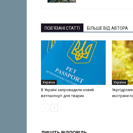
ПОВ'ЯЗАНІ СТАТТІ
БІЛЬШЕ ВІД АВТОРА
Україна
Україна
В Україні запровадили новий
Укргідроме
ветпаспорт для тварин
екстрене 
ЛИШІТЬ ВІДПОВІДЬ