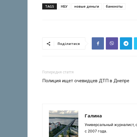
TAGS
НБУ
новые деньги
банкноты
Поділитися
Попередня стаття
Полиция ищет очевидцев ДТП в Днепре
Галина
Универсальный журналист, с
с 2007 года.