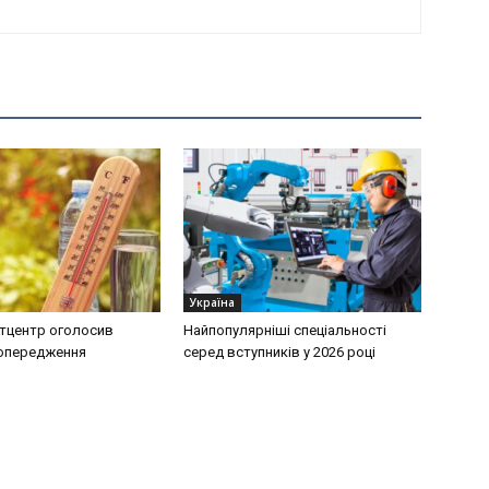
Україна
тцентр оголосив
Найпопулярніші спеціальності
попередження
серед вступників у 2026 році