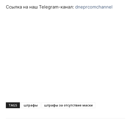
Ссылка на наш Telegram-канал:
dneprcomchannel
TAGS
штрафы
штрафы за отсутствие маски