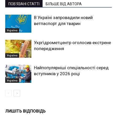
ПОВ'ЯЗАНІ СТАТТІ
БІЛЬШЕ ВІД АВТОРА
В Україні запровадили новий
ветпаспорт для тварин
Україна
Укргідрометцентр оголосив екстрене
попередження
Україна
Найпопулярніші спеціальності серед
вступників у 2026 році
Україна
ЛИШІТЬ ВІДПОВІДЬ