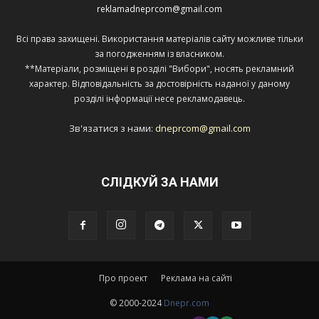
reklamadneprcom@gmail.com
Всі права захищені. Використання матеріалів сайту можливе тільки
за погодженням із власником.
**Матеріали, розміщені в розділі "Вибори", носять рекламний
характер. Відповідальність за достовірність наданої у даному
розділі інформації несе рекламодавець.
Зв'язатися з нами:
dneprcom@gmail.com
СЛІДКУЙ ЗА НАМИ
Про проект
Реклама на сайті
© 2000-2024
Dnepr.com