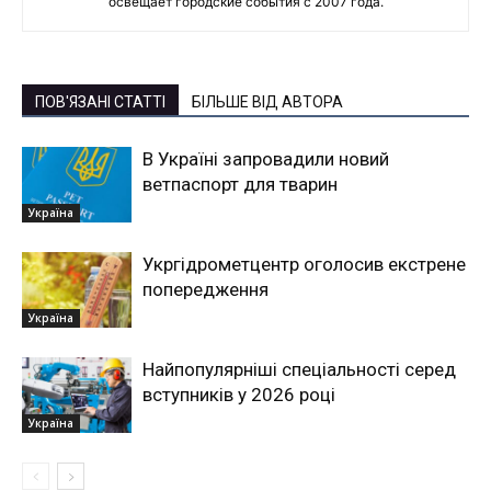
освещает городские события с 2007 года.
ПОВ'ЯЗАНІ СТАТТІ
БІЛЬШЕ ВІД АВТОРА
В Україні запровадили новий
ветпаспорт для тварин
Україна
Укргідрометцентр оголосив екстрене
попередження
Україна
Найпопулярніші спеціальності серед
вступників у 2026 році
Україна