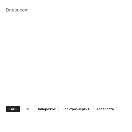
Dnepr.com
TAGS
ТЭС
Запорожье
Электроэнергия
Теплосеть