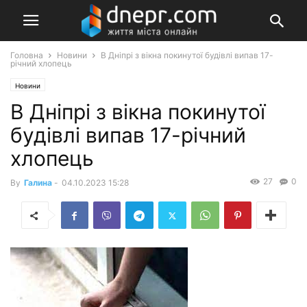
Головна
Новини
В Дніпрі з вікна покинутої будівлі випав 17-
річний хлопець
Новини
В Дніпрі з вікна покинутої
будівлі випав 17-річний
хлопець
27
0
By
Галина
-
04.10.2023 15:28