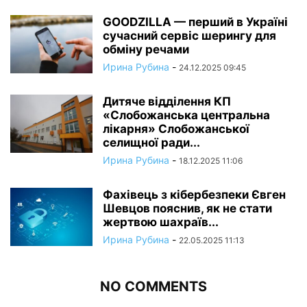
GOODZILLA — перший в Україні
сучасний сервіс шерингу для
обміну речами
Ирина Рубина
-
24.12.2025 09:45
Дитяче відділення КП
«Слобожанська центральна
лікарня» Слобожанської
селищної ради...
Ирина Рубина
-
18.12.2025 11:06
Фахівець з кібербезпеки Євген
Шевцов пояснив, як не стати
жертвою шахраїв...
Ирина Рубина
-
22.05.2025 11:13
NO COMMENTS