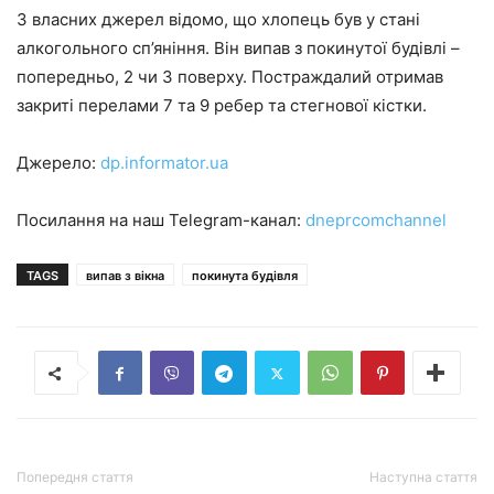
З власних джерел відомо, що хлопець був у стані
алкогольного сп’яніння. Він випав з покинутої будівлі –
попередньо, 2 чи 3 поверху. Постраждалий отримав
закриті перелами 7 та 9 ребер та стегнової кістки.
Джерело:
dp.informator.ua
Посилання на наш Telegram-канал:
dneprcomchannel
TAGS
випав з вікна
покинута будівля
Попередня стаття
Наступна стаття