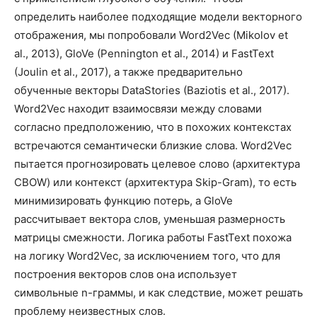
определить наиболее подходящие модели векторного
отображения, мы попробовали Word2Vec (Mikolov et
al., 2013), GloVe (Pennington et al., 2014) и FastText
(Joulin et al., 2017), а также предварительно
обученные векторы DataStories (Baziotis et al., 2017).
Word2Vec находит взаимосвязи между словами
согласно предположению, что в похожих контекстах
встречаются семантически близкие слова. Word2Vec
пытается прогнозировать целевое слово (архитектура
CBOW) или контекст (архитектура Skip-Gram), то есть
минимизировать функцию потерь, а GloVe
рассчитывает вектора слов, уменьшая размерность
матрицы смежности. Логика работы FastText похожа
на логику Word2Vec, за исключением того, что для
построения векторов слов она использует
символьные n-граммы, и как следствие, может решать
проблему неизвестных слов.