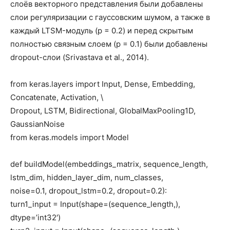
слоёв векторного представления были добавлены
слои регуляризации с гауссовским шумом, а также в
каждый LTSM-модуль (p = 0.2) и перед скрытым
полностью связным слоем (p = 0.1) были добавлены
dropout-слои (Srivastava et al., 2014).
from keras.layers import Input, Dense, Embedding,
Concatenate, Activation, \
Dropout, LSTM, Bidirectional, GlobalMaxPooling1D,
GaussianNoise
from keras.models import Model
def buildModel(embeddings_matrix, sequence_length,
lstm_dim, hidden_layer_dim, num_classes,
noise=0.1, dropout_lstm=0.2, dropout=0.2):
turn1_input = Input(shape=(sequence_length,),
dtype=’int32′)