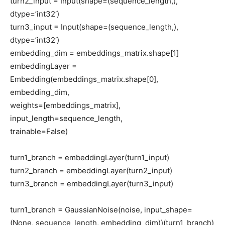
turn2_input = Input(shape=(sequence_length,),
dtype=’int32′)
turn3_input = Input(shape=(sequence_length,),
dtype=’int32′)
embedding_dim = embeddings_matrix.shape[1]
embeddingLayer =
Embedding(embeddings_matrix.shape[0],
embedding_dim,
weights=[embeddings_matrix],
input_length=sequence_length,
trainable=False)
turn1_branch = embeddingLayer(turn1_input)
turn2_branch = embeddingLayer(turn2_input)
turn3_branch = embeddingLayer(turn3_input)
turn1_branch = GaussianNoise(noise, input_shape=
(None, sequence_length, embedding_dim))(turn1_branch)