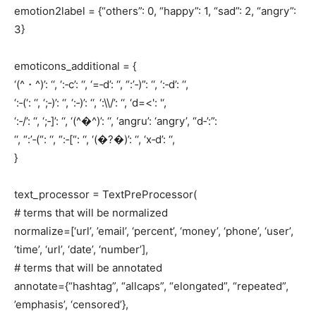
emotion2label = {“others”: 0, “happy”: 1, “sad”: 2, “angry”:
3}
emoticons_additional = {
‘(^・^)’: ‘
‘, ‘:‑c’: ‘
‘, ‘=‑d’: ‘
‘, “:’‑)”: ‘
‘, ‘:‑d’: ‘
‘,
‘:‑(‘: ‘
‘, ‘;‑)’: ‘
‘, ‘:‑)’: ‘
‘, ‘:\\/’: ‘
‘, ‘d=<': '
‘,
‘:‑/’: ‘
‘, ‘;‑]’: ‘
‘, ‘(^�^)’: ‘
‘, ‘angru’: ‘angry’, “d‑’:”:
‘
‘, “:’‑(“: ‘
‘, “:‑[“: ‘
‘, ‘(�?�)’: ‘
‘, ‘x‑d’: ‘
‘,
}
text_processor = TextPreProcessor(
# terms that will be normalized
normalize=[‘url’, ’email’, ‘percent’, ‘money’, ‘phone’, ‘user’,
‘time’, ‘url’, ‘date’, ‘number’],
# terms that will be annotated
annotate={“hashtag”, “allcaps”, “elongated”, “repeated”,
’emphasis’, ‘censored’},