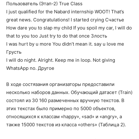
Пользователь (Этап-2) True Class
I just qualified for the Nabard internship WOOT! That’s
great news. Congratulations! I started crying Счастье
How dare you to slap my child If you spoil my car, I will do
that to you too Just try to do that once Злость
I was hurt by u more You didn’t mean it. say u love me
Грусть
I will do night. Alright. Keep me in loop. Not giving
WhatsApp no. Другое
В ходе состязания организаторы предоставили
несколько наборов данных. Обучающий датасет (Train)
состоял из 30 160 размеченных вручную текстов. В
этих текстах было примерно по 5000 объектов,
относящихся к классам «happy», «sad» и «angry», а
также 15000 текстов из класса «others» (Таблица 2).