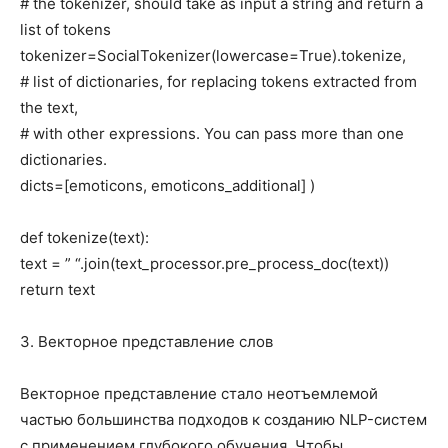
# the tokenizer, should take as input a string and return a
list of tokens
tokenizer=SocialTokenizer(lowercase=True).tokenize,
# list of dictionaries, for replacing tokens extracted from
the text,
# with other expressions. You can pass more than one
dictionaries.
dicts=[emoticons, emoticons_additional] )
def tokenize(text):
text = ” “.join(text_processor.pre_process_doc(text))
return text
3. Векторное представление слов
Векторное представление стало неотъемлемой
частью большинства подходов к созданию NLP-систем
с применением глубокого обучения. Чтобы