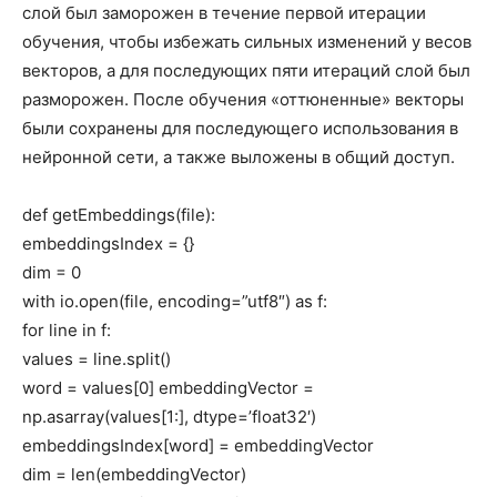
слой был заморожен в течение первой итерации
обучения, чтобы избежать сильных изменений у весов
векторов, а для последующих пяти итераций слой был
разморожен. После обучения «оттюненные» векторы
были сохранены для последующего использования в
нейронной сети, а также выложены в общий доступ.
def getEmbeddings(file):
embeddingsIndex = {}
dim = 0
with io.open(file, encoding=”utf8″) as f:
for line in f:
values = line.split()
word = values[0] embeddingVector =
np.asarray(values[1:], dtype=’float32′)
embeddingsIndex[word] = embeddingVector
dim = len(embeddingVector)