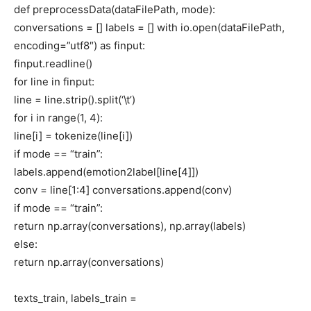
def preprocessData(dataFilePath, mode):
conversations = [] labels = [] with io.open(dataFilePath,
encoding=”utf8″) as finput:
finput.readline()
for line in finput:
line = line.strip().split(‘\t’)
for i in range(1, 4):
line[i] = tokenize(line[i])
if mode == “train”:
labels.append(emotion2label[line[4]])
conv = line[1:4] conversations.append(conv)
if mode == “train”:
return np.array(conversations), np.array(labels)
else:
return np.array(conversations)
texts_train, labels_train =