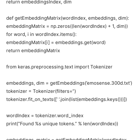
return embeddingsIndex, dim
def getEmbeddingMatrix(wordIndex, embeddings, dim):
embeddingMatrix = np.zeros((len(wordIndex) + 1, dim))
for word, i in wordIndex.items():
embeddingMatrix[i] = embeddings.get(word)
return embeddingMatrix
from keras.preprocessing.text import Tokenizer
embeddings, dim = getEmbeddings(’emosense.300d.txt’)
tokenizer = Tokenizer(filters=”)
tokenizer.fit_on_texts([‘ ‘.join(list(embeddings.keys()))])
wordIndex = tokenizer.word_index
print(“Found %s unique tokens.” % len(wordIndex))
embeddings_matrix = getEmbeddingMatrix(wordIndex,