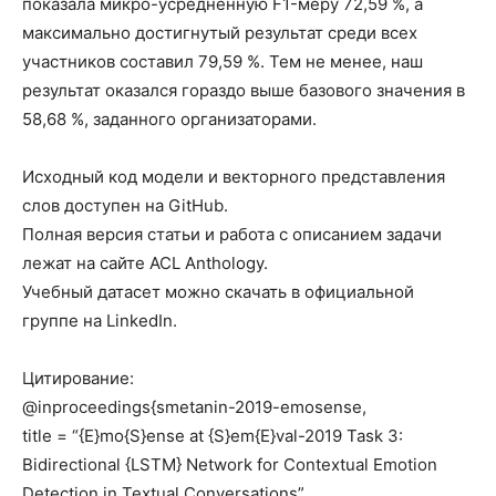
показала микро-усредненную F1-меру 72,59 %, а
максимально достигнутый результат среди всех
участников составил 79,59 %. Тем не менее, наш
результат оказался гораздо выше базового значения в
58,68 %, заданного организаторами.
Исходный код модели и векторного представления
слов доступен на GitHub.
Полная версия статьи и работа с описанием задачи
лежат на сайте ACL Anthology.
Учебный датасет можно скачать в официальной
группе на LinkedIn.
Цитирование:
@inproceedings{smetanin-2019-emosense,
title = “{E}mo{S}ense at {S}em{E}val-2019 Task 3:
Bidirectional {LSTM} Network for Contextual Emotion
Detection in Textual Conversations”,