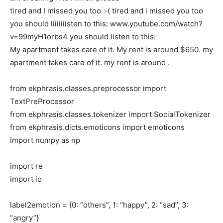
tired and I missed you too :‑( tired and i missed you too
you should liiiiiiisten to this: www.youtube.com/watch?
v=99myH1orbs4 you should listen
to this:
My apartment takes care of it. My rent is around $650. my
apartment takes care of it. my rent is around
.
from ekphrasis.classes.preprocessor import
TextPreProcessor
from ekphrasis.classes.tokenizer import SocialTokenizer
from ekphrasis.dicts.emoticons import emoticons
import numpy as np
import re
import io
label2emotion = {0: “others”, 1: “happy”, 2: “sad”, 3:
“angry”}