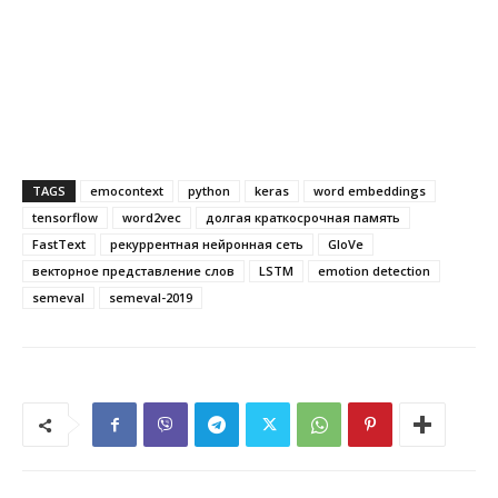
TAGS
emocontext
python
keras
word embeddings
tensorflow
word2vec
долгая краткосрочная память
FastText
рекуррентная нейронная сеть
GloVe
векторное представление слов
LSTM
emotion detection
semeval
semeval-2019