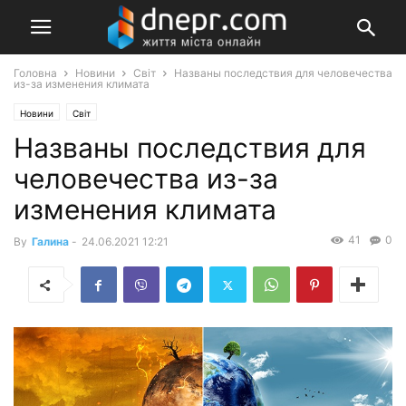
Головна
Новини
Світ
Названы последствия для человечества
из-за изменения климата
Новини
Світ
Названы последствия для
человечества из-за
изменения климата
41
0
By
Галина
-
24.06.2021 12:21