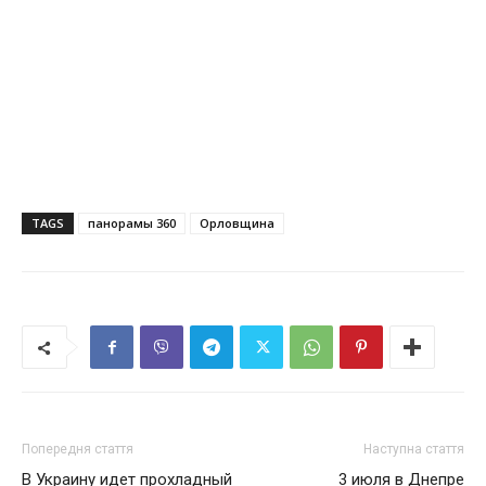
TAGS
панорамы 360
Орловщина
Попередня стаття
Наступна стаття
В Украину идет прохладный
3 июля в Днепре