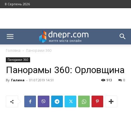
8 Серпень 2026
Головна
Панорами 360
Панорами 360
Панорамы 360: Орловщина
By
Галина
-
01.07.2019 14:51
913
0