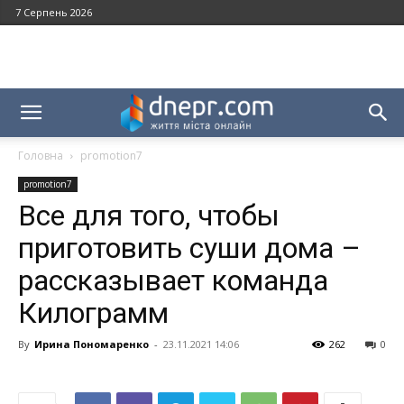
7 Серпень 2026
Головна
promotion7
promotion7
Все для того, чтобы
приготовить суши дома –
рассказывает команда
Килограмм
By
Ирина Пономаренко
-
23.11.2021 14:06
262
0