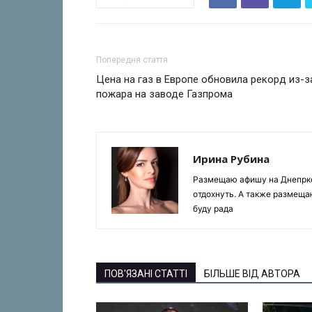
Попередня стаття
Цена на газ в Европе обновила рекорд из-з
пожара на заводе Газпрома
Ирина Рубина
Размещаю афишу на Днепрком
отдохнуть. А также размеща
буду рада
ПОВ'ЯЗАНІ СТАТТІ
БІЛЬШЕ ВІД АВТОРА