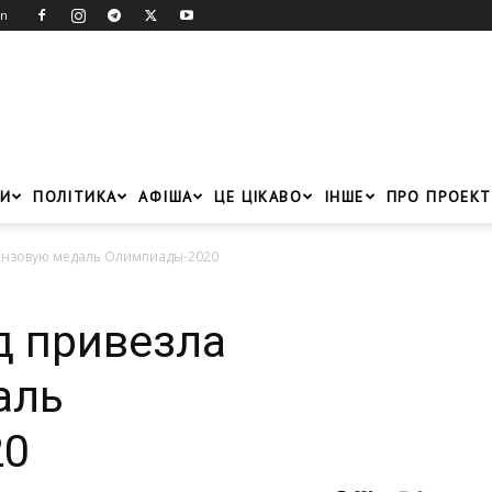
in
И
ПОЛІТИКА
АФІША
ЦЕ ЦІКАВО
ІНШЕ
ПРО ПРОЕКТ
онзовую медаль Олимпиады-2020
д привезла
аль
20