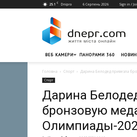
C
25.1
6 Серпень 2026
Sign in / Jo
Dnipro
Dnepr.com
–
Головний
портал
новин
Дніпра
ВЕБ КАМЕРИ
ПАНОРАМИ 360
НОВИН
Головна
Спорт
Дарина Белодед привезла бр
Спорт
Дарина Белоде
бронзовую мед
Олимпиады-20