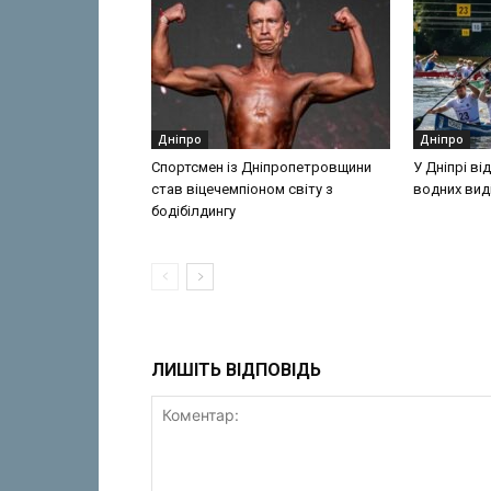
Дніпро
Дніпро
Спортсмен із Дніпропетровщини
У Дніпрі ві
став віцечемпіоном світу з
водних вид
бодібілдингу
ЛИШІТЬ ВІДПОВІДЬ