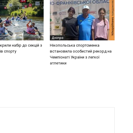
Дніпро
дкрили набір до секцій з
Нікопольська спортсменка
ів спорту
встановила особистий рекорд на
Чемпіонаті України з легкої
атлетики