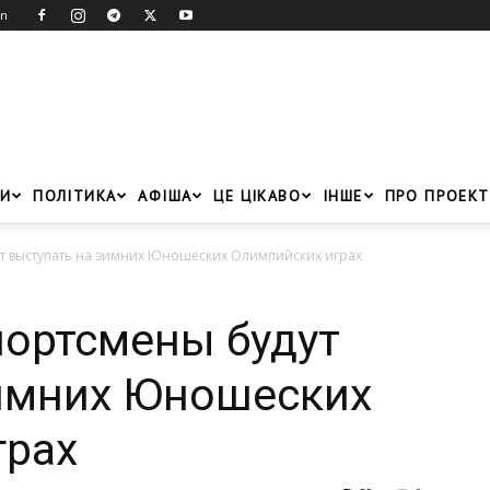
in
И
ПОЛІТИКА
АФІША
ЦЕ ЦІКАВО
ІНШЕ
ПРО ПРОЕКТ
т выступать на зимних Юношеских Олимпийских играх
портсмены будут
зимних Юношеских
грах