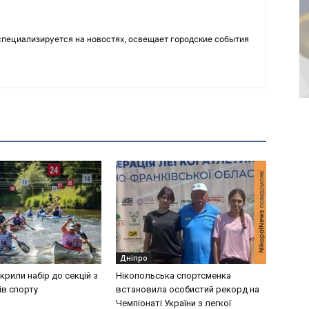
пециализируется на новостях, освещает городские события
Дніпро
дкрили набір до секцій з
Нікопольська спортсменка
ів спорту
встановила особистий рекорд на
Чемпіонаті України з легкої