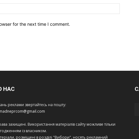
owser for the next time I comment.
О НАС
С
тань реклами звертайтесь на пошту:
amadneprcom@gmail.com
права захищені. Використання матеріалів сайту можливе тільки
огодженням із власником.
теріали, розміщені в розділі "Вибори", носять рекламний