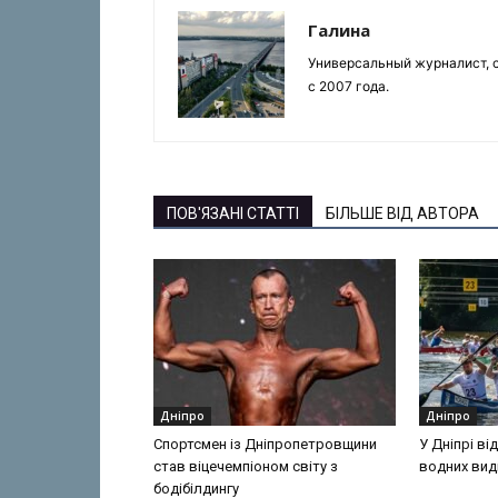
Галина
Универсальный журналист, с
с 2007 года.
ПОВ'ЯЗАНІ СТАТТІ
БІЛЬШЕ ВІД АВТОРА
Дніпро
Дніпро
Спортсмен із Дніпропетровщини
У Дніпрі ві
став віцечемпіоном світу з
водних вид
бодібілдингу