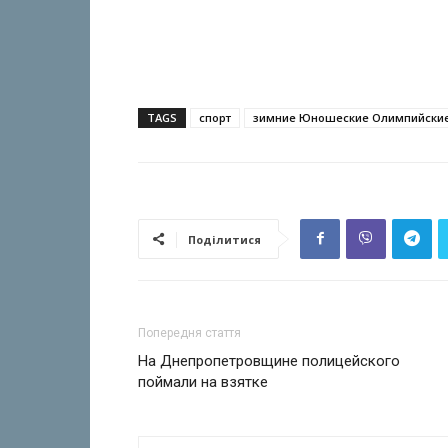
TAGS
спорт
зимние Юношеские Олимпийские
Поділитися
Попередня стаття
На Днепропетровщине полицейского
поймали на взятке