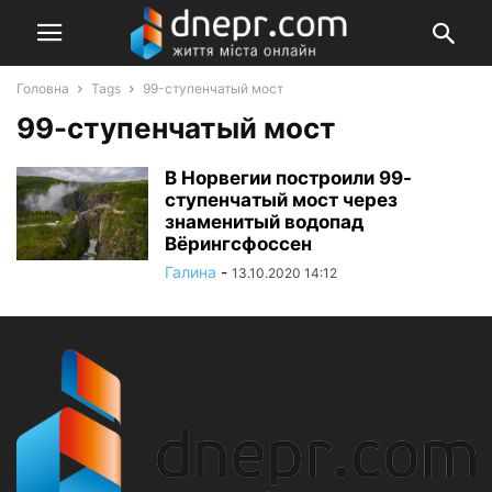
Головна
Tags
99-ступенчатый мост
99-ступенчатый мост
В Норвегии построили 99-
ступенчатый мост через
знаменитый водопад
Вёрингсфоссен
Галина
-
13.10.2020 14:12