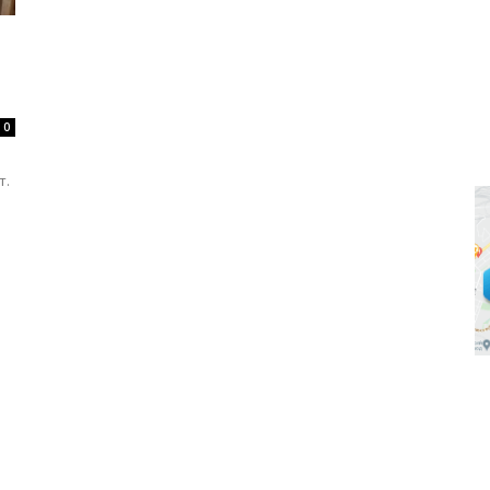
0
ы
т.