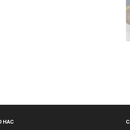
О НАС
С