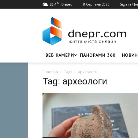
C
26.4
8 Серпень 2026
Sign in / Jo
Dnipro
Dnepr.com
–
Головний
портал
новин
Дніпра
ВЕБ КАМЕРИ
ПАНОРАМИ 360
НОВИН
Головна
Tags
археологи
Tag: археологи