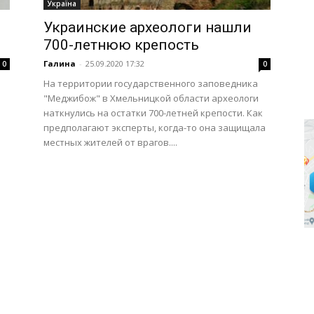
Україна
Украинские археологи нашли
700-летнюю крепость
Галина
-
25.09.2020 17:32
0
0
На территории государственного заповедника
"Меджибож" в Хмельницкой области археологи
наткнулись на остатки 700-летней крепости. Как
предполагают эксперты, когда-то она защищала
местных жителей от врагов....