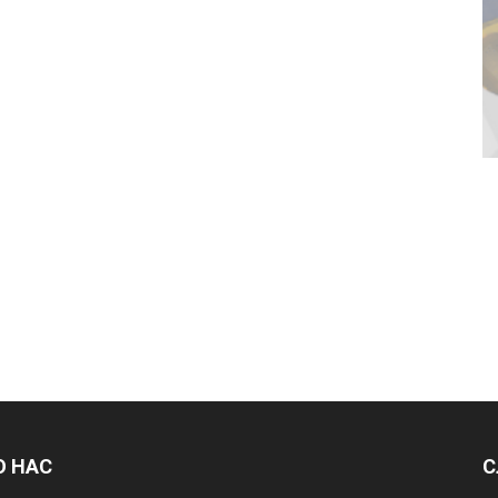
О НАС
С