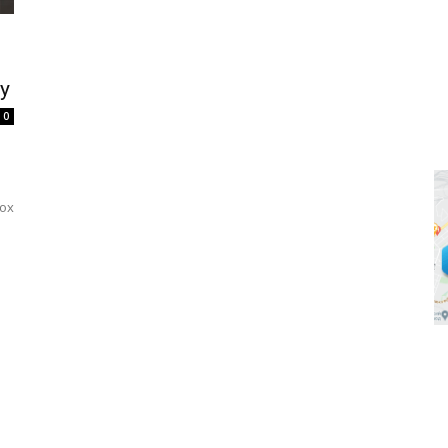
у
0
вох