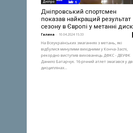
Дніпро
Дніпровський спортсмен
показав найкращий результат
сезону в Європі у метанні диск
Галина
-
10.04.2024 15:33
На Всеукраїнських змаганнях з метань, які
відбулися минулими вихідними у Конча-Заспі,
рекордно виступив вихованець ДФКС - ДВУФК
Данило Батарчук. 16-річний атлет змагався у д
дисциплінах...