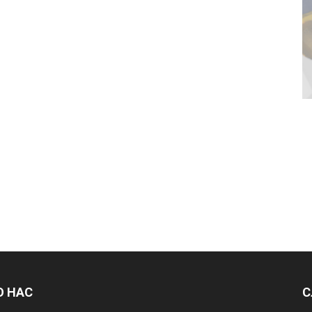
О НАС
С