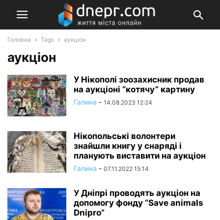
Головна
Tags
аукціон
аукціон
У Нікополі зоозахисник продав
на аукціоні “котячу” картину
Галина
-
14.08.2023 12:24
Нікопольські волонтери
знайшли книгу у снаряді і
планують виставити на аукціон
Галина
-
07.11.2022 15:14
У Дніпрі проводять аукціон на
допомогу фонду “Save animals
Dnipro”