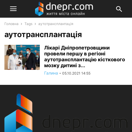
Головна
Tags
аутотрансплантація
аутотрансплантація
Лікарі Дніпропетровщини
провели першу в регіоні
аутотрансплантацію кісткового
мозку дитині з...
Галина
-
05.10.2021 14:55