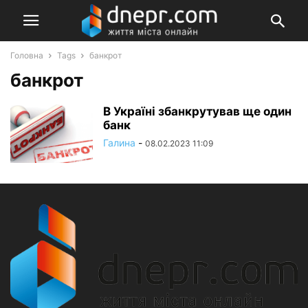
Головна
Tags
банкрот
банкрот
В Україні збанкрутував ще один
банк
Галина
-
08.02.2023 11:09