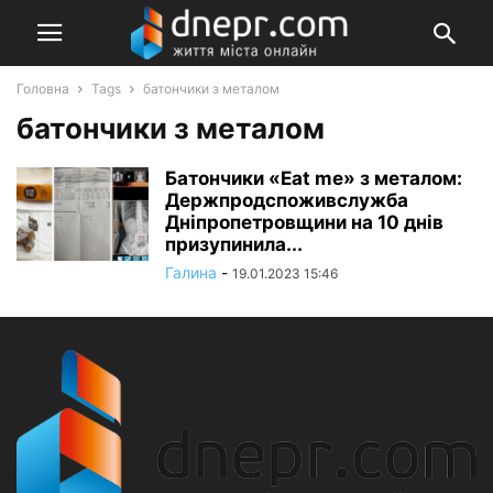
Головна
Tags
батончики з металом
батончики з металом
Батончики «Eat me» з металом:
Держпродспоживслужба
Дніпропетровщини на 10 днів
призупинила...
Галина
-
19.01.2023 15:46