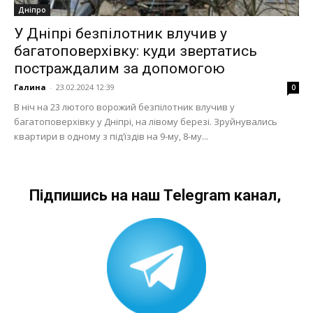
Дніпро
У Дніпрі безпілотник влучив у
багатоповерхівку: куди звертатись
постраждалим за допомогою
Галина
-
23.02.2024 12:39
0
В ніч на 23 лютого ворожий безпілотник влучив у
багатоповерхівку у Дніпрі, на лівому березі. Зруйнувались
квартири в одному з під’їздів на 9-му, 8-му...
Підпишись на наш Telegram канал,