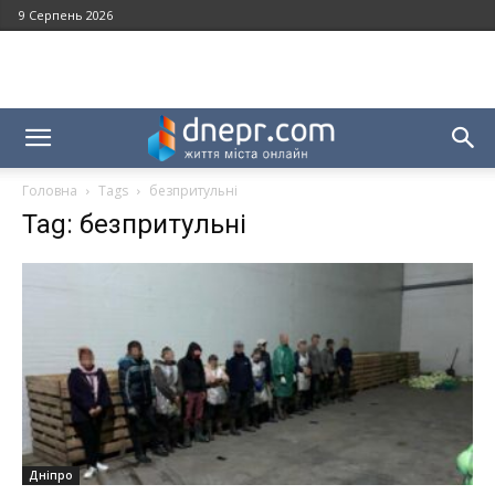
9 Серпень 2026
Головна
Tags
безпритульні
Tag: безпритульні
Дніпро