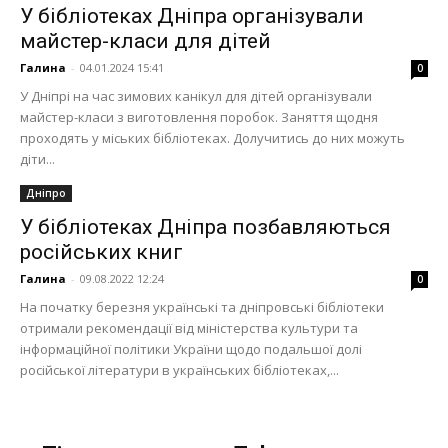
У бібліотеках Дніпра організували
майстер-класи для дітей
Галина
-
04.01.2024 15:41
0
У Дніпрі на час зимових канікул для дітей організували
майстер-класи з виготовлення поробок. Заняття щодня
проходять у міських бібліотеках. Долучитись до них можуть
діти...
Дніпро
У бібліотеках Дніпра позбавляються
російських книг
Галина
-
09.08.2022 12:24
0
На початку березня українські та дніпровські бібліотеки
отримали рекомендації від міністерства культури та
інформаційної політики України щодо подальшої долі
російської літератури в українських бібліотеках,...