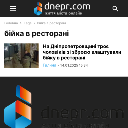
Головна
Tags
бійка в ресторані
бійка в ресторані
На Дніпропетровщині троє
чоловіків зі зброєю влаштували
бійку в ресторані
Галина
-
14.01.2025 15:34