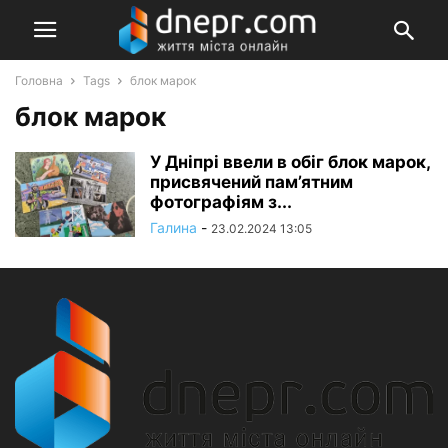
Головна
Tags
блок марок
блок марок
У Дніпрі ввели в обіг блок марок,
присвячений пам’ятним
фотографіям з...
Галина
-
23.02.2024 13:05