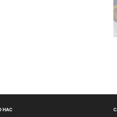
О НАС
С