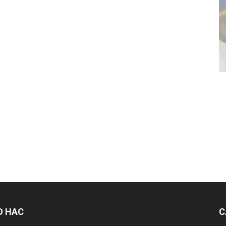
О НАС
С