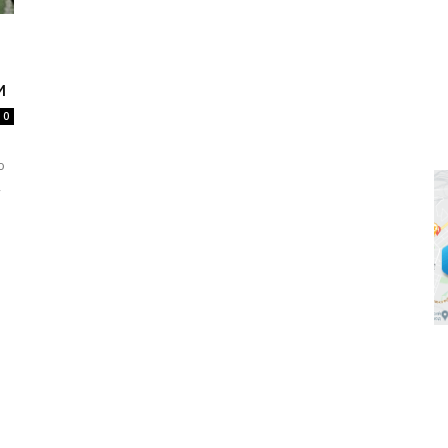
и
0
ю
,