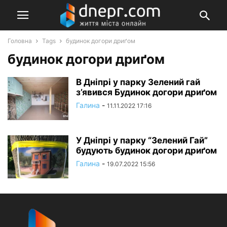
Головна
Tags
будинок догори дриґом
будинок догори дриґом
В Дніпрі у парку Зелений гай
з’явився Будинок догори дриґом
Галина
-
11.11.2022 17:16
У Дніпрі у парку “Зелений Гай”
будують будинок догори дриґом
Галина
-
19.07.2022 15:56