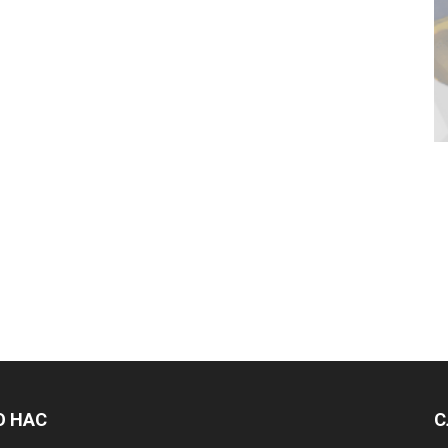
О НАС
С