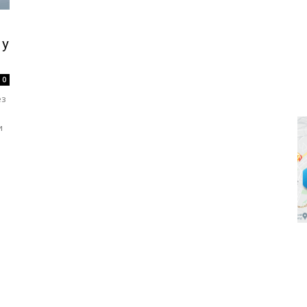
 у
0
ез
и