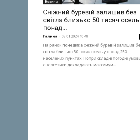
Новини
Сніжний буревій залишив без
світла близько 50 тисяч осель
понад...
Галина
-
08.01.2024 10:48
На ранок понеділка сніжний буревій залишив б
світла близько 50 тисяч осель у понад 250
населених пунктах. Попри складні погодні умов
енергетики докладають максимум...