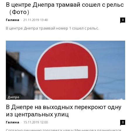
В центре Днепра трамвай сошел с рельс
（Фото）
Галина
-
21.11.2019 13:40
0
В центре Днепра трамвай номер 1 сошел с рельс.
Дніпро
В Днепре на выходных перекроют одну
из центральных улиц
Галина
-
15.11.2019 12:00
0
Согласно решению горсовета,улицу Мечникова планируется