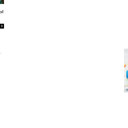
вы
0
.