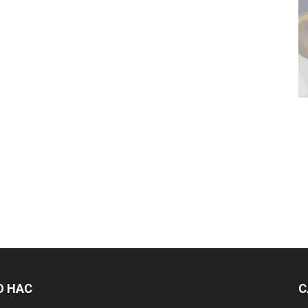
О НАС
С