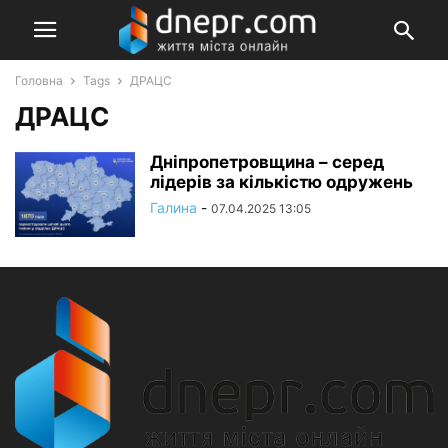
Головна
Tags
ДРАЦС
ДРАЦС
Дніпропетровщина – серед
лідерів за кількістю одружень
Галина
-
07.04.2025 13:05