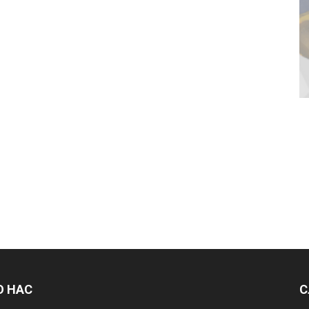
О НАС
С