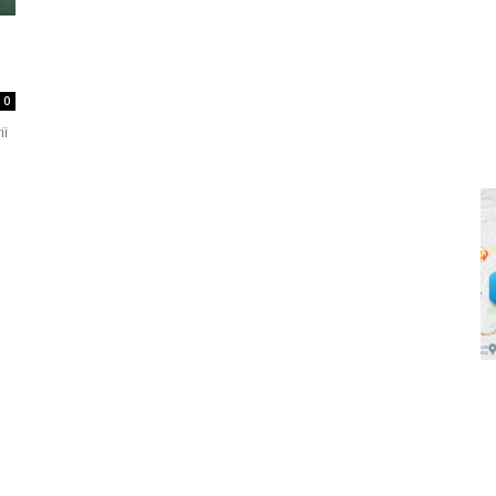
и
0
ії