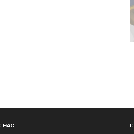
О НАС
С