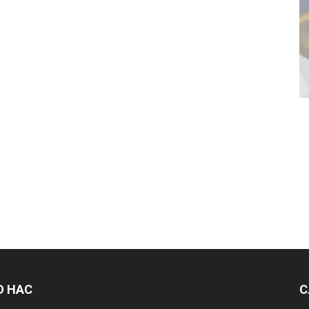
О НАС
С