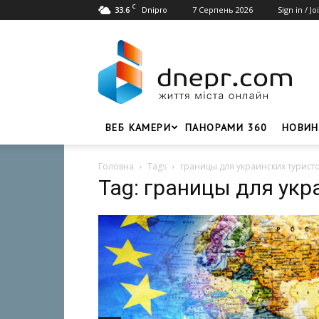
C
33.6
7 Серпень 2026
Sign in / Jo
Dnipro
Dnepr.com
–
Головний
портал
новин
Дніпра
ВЕБ КАМЕРИ
ПАНОРАМИ 360
НОВИН
Головна
Tags
границы для украинских турист
Tag: границы для укр