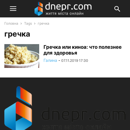
Головна
Tags
гречка
гречка
Гречка или киноа: что полезнее
для здоровья
Галина
-
07.11.2019 17:30