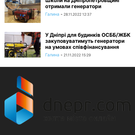
Школи на Дніпропетровщині
отримали генератори
Галина
-
28.11.2022 12:37
У Дніпрі для будинків ОСББ/ЖБК
закуповуватимуть генератори
на умовах співфінансування
Галина
-
21.11.2022 15:29