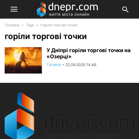
Головна
Tags
горіли торгові точки
горіли торгові точки
У Дніпрі горіли торгові точки на
«Озерці»
Галина
-
22.09.2025 14:46