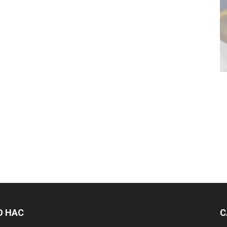
О НАС
С