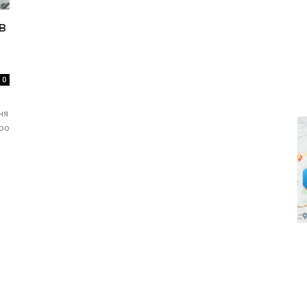
в
0
ня
про