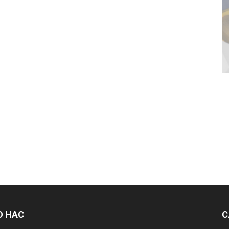
О НАС
С