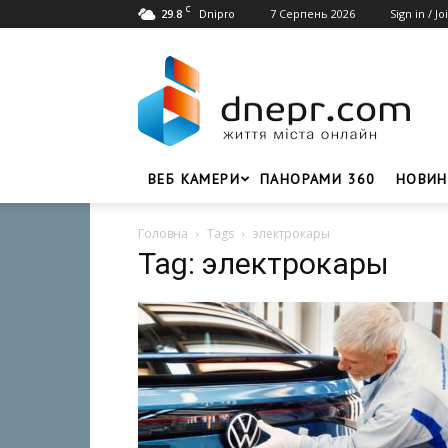
C
29.8
7 Серпень 2026
Sign in / Jo
Dnipro
Dnepr.com
–
Головний
портал
новин
Дніпра
ВЕБ КАМЕРИ
ПАНОРАМИ 360
НОВИН
Головна
Tags
электрокары
Tag: электрокары