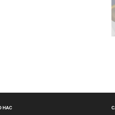
О НАС
С