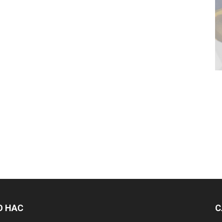
О НАС
С