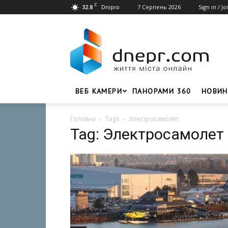
C
32.8
7 Серпень 2026
Sign in / Jo
Dnipro
Dnepr.com
–
Головний
портал
новин
Дніпра
ВЕБ КАМЕРИ
ПАНОРАМИ 360
НОВИН
Головна
Tags
Электросамолет
Tag: Электросамолет