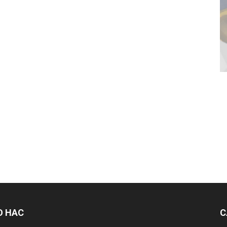
О НАС
С