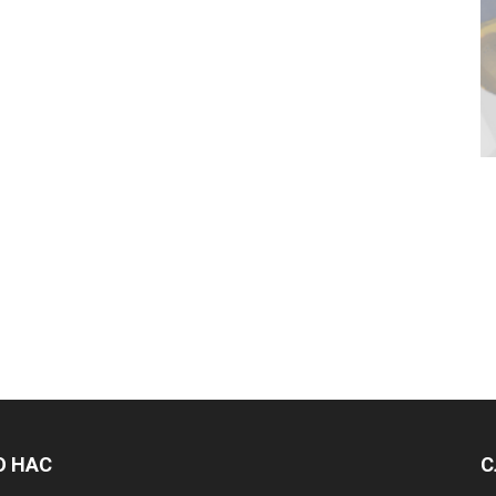
О НАС
С