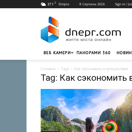
C
27.1
8 Серпень 2026
Sign in / Jo
Dnipro
Dnepr.com
–
Головний
портал
новин
Дніпра
ВЕБ КАМЕРИ
ПАНОРАМИ 360
НОВИН
Головна
Tags
Как сэкономить в путешествии
Tag: Как сэкономить 