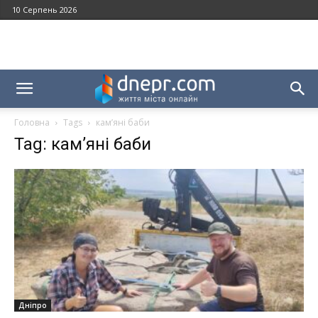
10 Серпень 2026
Головна
Tags
кам’яні баби
Tag: кам’яні баби
Дніпро