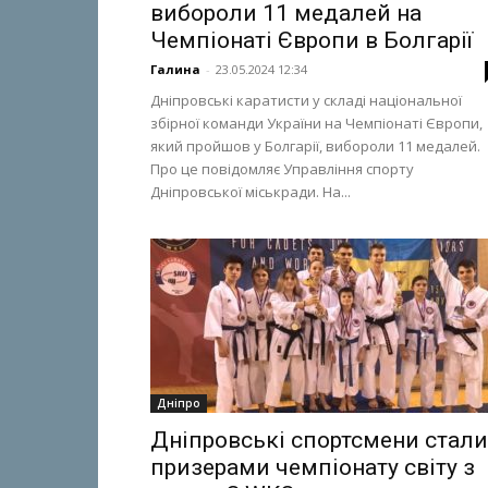
вибороли 11 медалей на
Чемпіонаті Європи в Болгарії
Галина
-
23.05.2024 12:34
Дніпровські каратисти у складі національної
збірної команди України на Чемпіонаті Європи,
який пройшов у Болгарії, вибороли 11 медалей.
Про це повідомляє Управління спорту
Дніпровської міськради. На...
Дніпро
Дніпровські спортсмени стали
призерами чемпіонату світу з