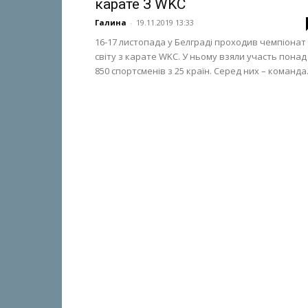
карате З WKC
Галина
-
19.11.2019 13:33
16-17 листопада у Белграді проходив чемпіонат
світу з карате WKC. У ньому взяли участь понад
850 спортсменів з 25 країн. Серед них – команда.