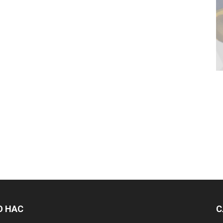
О НАС
С