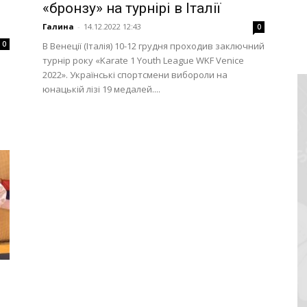
«бронзу» на турнірі в Італії
Галина
-
14.12.2022 12:43
0
0
В Венеції (Італія) 10-12 грудня проходив заключний
турнір року «Karate 1 Youth League WKF Venice
2022». Українські спортсмени вибороли на
юнацькій лізі 19 медалей....