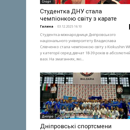
Спорт
Студентка ДНУ стала
чемпіонкою світу з карате
Галина
-
03.12.2025 16:10
Студентка-міжнародниця Дніпровського
національного університету Владислава
Слівченко стала чемпіонкою світу з Kiokushin W
у категорії серед дівчат 18-39 років в абсолютні
вазі. На змаганнях, які...
Дніпро
Дніпровські спортсмени