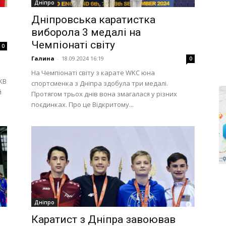
Дніпро
Дніпровська каратистка
виборола 3 медалі на
Чемпіонаті світу
0
Галина
-
18.09.2024 16:19
0
На Чемпіонаті світу з карате WKC юна
KB
спортсменка з Дніпра здобула три медалі.
й
Протягом трьох днів вона змагалася у різних
поєдинках. Про це Відкритому...
Дніпро
Каратист з Дніпра завоював