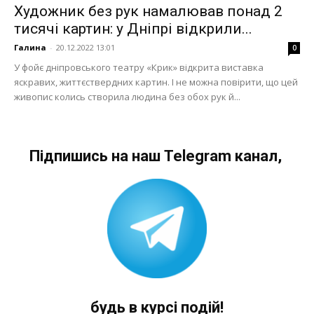
Художник без рук намалював понад 2
тисячі картин: у Дніпрі відкрили...
Галина
-
20.12.2022 13:01
0
У фойє дніпровського театру «Крик» відкрита виставка
яскравих, життєствердних картин. І не можна повірити, що цей
живопис колись створила людина без обох рук й...
Підпишись на наш Telegram канал,
будь в курсі подій!