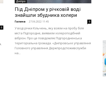
Дніпро
Під Дніпром у річковій воді
знайшли збудника холери
Галина
-
27.06.2022 11:45
0
0
У воді річки Кільчень, яку взяли на пробу біля
міста Підгородне, виявили холероподібний
вібріон. Про це повідомляє Підгородненська
територіальна громада. «Дніпровське управління
м.
Головного управління Держпродспоживслужби
на...