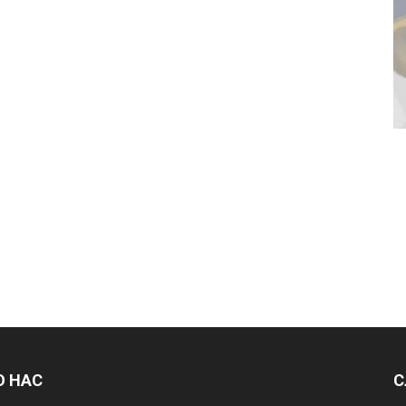
О НАС
С