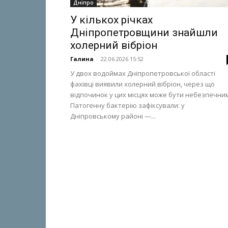
Дніпро
У кількох річках
Дніпропетровщини знайшли
холерний вібріон
Галина
-
22.06.2026 15:52
У двох водоймах Дніпропетровської області
фахівці виявили холерний вібріон, через що
відпочинок у цих місцях може бути небезпечни
Патогенну бактерію зафіксували: у
Дніпровському районі —...