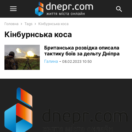
Головна
Tags
Кінбурнська коса
Кінбурнська коса
Британська розвідка описала
тактику боїв за дельту Дніпра
Галина
-
08.02.2023 10:50