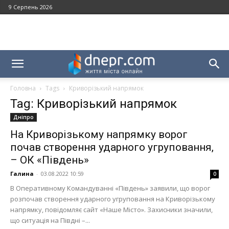
9 Серпень 2026
Головна
Tags
Криворізький напрямок
Tag: Криворізький напрямок
Дніпро
На Криворізькому напрямку ворог
почав створення ударного угруповання,
– ОК «Південь»
Галина
-
03.08.2022 10:59
0
В Оперативному Командуванні «Південь» заявили, що ворог
розпочав створення ударного угруповання на Криворізькому
напрямку, повідомляє сайт «Наше Місто». Захисники значили,
що ситуація на Півдні –...