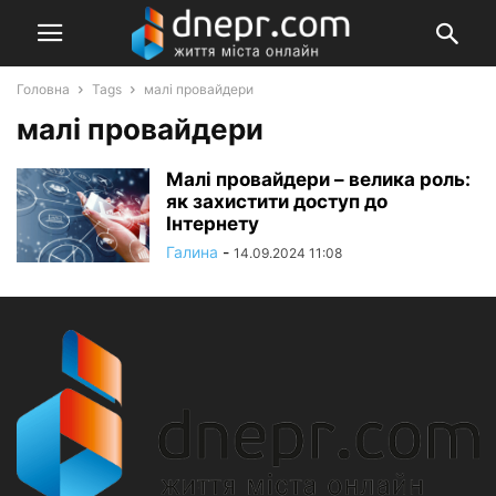
Головна
Tags
малі провайдери
малі провайдери
Малі провайдери – велика роль:
як захистити доступ до
Інтернету
Галина
-
14.09.2024 11:08